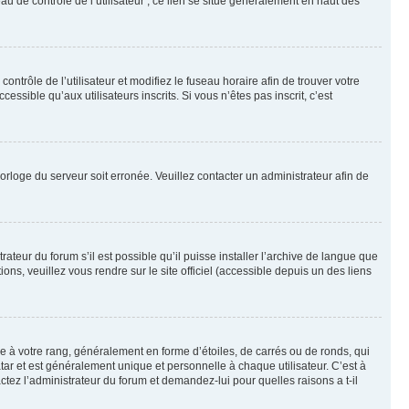
u de contrôle de l’utilisateur ; ce lien se situe généralement en haut des
contrôle de l’utilisateur et modifiez le fuseau horaire afin de trouver votre
sible qu’aux utilisateurs inscrits. Si vous n’êtes pas inscrit, c’est
horloge du serveur soit erronée. Veuillez contacter un administrateur afin de
ateur du forum s’il est possible qu’il puisse installer l’archive de langue que
ns, veuillez vous rendre sur le site officiel (accessible depuis un des liens
e à votre rang, généralement en forme d’étoiles, de carrés ou de ronds, qui
tar et est généralement unique et personnelle à chaque utilisateur. C’est à
actez l’administrateur du forum et demandez-lui pour quelles raisons a t-il