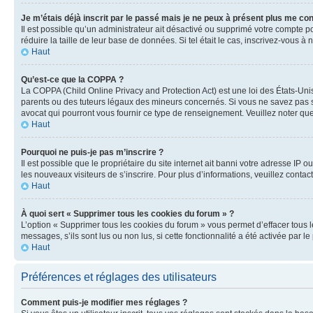
Je m’étais déjà inscrit par le passé mais je ne peux à présent plus me co
Il est possible qu’un administrateur ait désactivé ou supprimé votre compte 
réduire la taille de leur base de données. Si tel était le cas, inscrivez-vous 
Haut
Qu’est-ce que la COPPA ?
La COPPA (Child Online Privacy and Protection Act) est une loi des États-Un
parents ou des tuteurs légaux des mineurs concernés. Si vous ne savez pas si
avocat qui pourront vous fournir ce type de renseignement. Veuillez noter que
Haut
Pourquoi ne puis-je pas m’inscrire ?
Il est possible que le propriétaire du site internet ait banni votre adresse IP 
les nouveaux visiteurs de s’inscrire. Pour plus d’informations, veuillez contac
Haut
À quoi sert « Supprimer tous les cookies du forum » ?
L’option « Supprimer tous les cookies du forum » vous permet d’effacer tous 
messages, s’ils sont lus ou non lus, si cette fonctionnalité a été activée pa
Haut
Préférences et réglages des utilisateurs
Comment puis-je modifier mes réglages ?