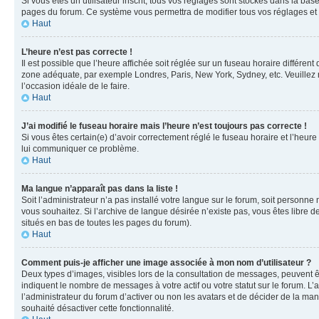
Si vous êtes un utilisateur inscrit, tous vos réglages sont stockés dans la ba
pages du forum. Ce système vous permettra de modifier tous vos réglages et 
Haut
L’heure n’est pas correcte !
Il est possible que l’heure affichée soit réglée sur un fuseau horaire différent
zone adéquate, par exemple Londres, Paris, New York, Sydney, etc. Veuillez not
l’occasion idéale de le faire.
Haut
J’ai modifié le fuseau horaire mais l’heure n’est toujours pas correcte !
Si vous êtes certain(e) d’avoir correctement réglé le fuseau horaire et l’heure
lui communiquer ce problème.
Haut
Ma langue n’apparaît pas dans la liste !
Soit l’administrateur n’a pas installé votre langue sur le forum, soit personne
vous souhaitez. Si l’archive de langue désirée n’existe pas, vous êtes libre d
situés en bas de toutes les pages du forum).
Haut
Comment puis-je afficher une image associée à mon nom d’utilisateur ?
Deux types d’images, visibles lors de la consultation de messages, peuvent êt
indiquent le nombre de messages à votre actif ou votre statut sur le forum. L
l’administrateur du forum d’activer ou non les avatars et de décider de la mani
souhaité désactiver cette fonctionnalité.