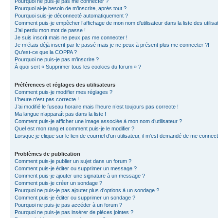
Pourquoi ne puis-je pas me connecter ?
Pourquoi ai-je besoin de m’inscrire, après tout ?
Pourquoi suis-je déconnecté automatiquement ?
Comment puis-je empêcher l’affichage de mon nom d’utilisateur dans la liste des utilisa
J’ai perdu mon mot de passe !
Je suis inscrit mais ne peux pas me connecter !
Je m’étais déjà inscrit par le passé mais je ne peux à présent plus me connecter ?!
Qu’est-ce que la COPPA ?
Pourquoi ne puis-je pas m’inscrire ?
À quoi sert « Supprimer tous les cookies du forum » ?
Préférences et réglages des utilisateurs
Comment puis-je modifier mes réglages ?
L’heure n’est pas correcte !
J’ai modifié le fuseau horaire mais l’heure n’est toujours pas correcte !
Ma langue n’apparaît pas dans la liste !
Comment puis-je afficher une image associée à mon nom d’utilisateur ?
Quel est mon rang et comment puis-je le modifier ?
Lorsque je clique sur le lien de courriel d’un utilisateur, il m’est demandé de me connec
Problèmes de publication
Comment puis-je publier un sujet dans un forum ?
Comment puis-je éditer ou supprimer un message ?
Comment puis-je ajouter une signature à un message ?
Comment puis-je créer un sondage ?
Pourquoi ne puis-je pas ajouter plus d’options à un sondage ?
Comment puis-je éditer ou supprimer un sondage ?
Pourquoi ne puis-je pas accéder à un forum ?
Pourquoi ne puis-je pas insérer de pièces jointes ?