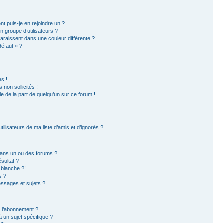
nt puis-je en rejoindre un ?
 groupe d’utilisateurs ?
paraissent dans une couleur différente ?
défaut » ?
s !
non sollicités !
ble de la part de quelqu’un sur ce forum !
ilisateurs de ma liste d’amis et d’ignorés ?
dans un ou des forums ?
sultat ?
 blanche ?!
s ?
ssages et sujets ?
et l’abonnement ?
 un sujet spécifique ?