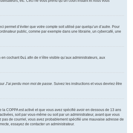
utilisateurs, etc. Ceci ne vous prend qu’un court instant et nous vous
i permet d’éviter que votre compte soit utilisé par quelqu’un d’autre. Pour
ordinateur public, comme par exemple dans une librairie, un cybercafé, une
on en cochant
Oui
afin de n’être visible qu’aux administrateurs, aux
 sur
J’ai perdu mon mot de passe
. Suivez les instructions et vous devriez être
t de la COPPA est activé et que vous avez spécifié avoir en dessous de 13 ans
 activées, soit par vous-même ou soit par un administrateur, avant que vous
ecevez pas de courriel, vous avez probablement spécifié une mauvaise adresse de
correcte, essayez de contacter un administrateur.