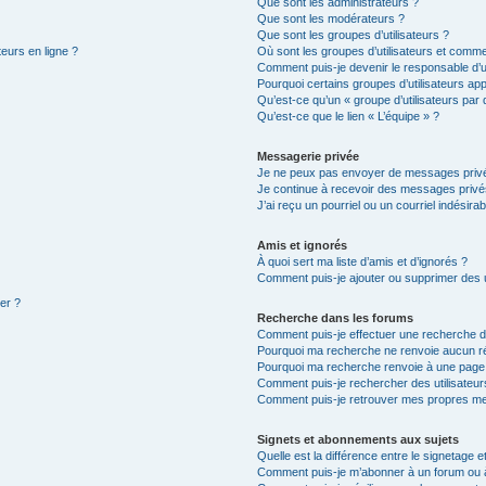
Que sont les administrateurs ?
Que sont les modérateurs ?
Que sont les groupes d’utilisateurs ?
teurs en ligne ?
Où sont les groupes d’utilisateurs et comme
Comment puis-je devenir le responsable d’un
Pourquoi certains groupes d’utilisateurs ap
Qu’est-ce qu’un « groupe d’utilisateurs par 
Qu’est-ce que le lien « L’équipe » ?
Messagerie privée
Je ne peux pas envoyer de messages privé
Je continue à recevoir des messages privés 
J’ai reçu un pourriel ou un courriel indésira
Amis et ignorés
À quoi sert ma liste d’amis et d’ignorés ?
Comment puis-je ajouter ou supprimer des ut
ter ?
Recherche dans les forums
Comment puis-je effectuer une recherche 
Pourquoi ma recherche ne renvoie aucun ré
Pourquoi ma recherche renvoie à une page
Comment puis-je rechercher des utilisateur
Comment puis-je retrouver mes propres me
Signets et abonnements aux sujets
Quelle est la différence entre le signetage 
Comment puis-je m’abonner à un forum ou à