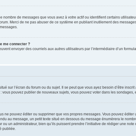
le nombre de messages que vous avez à votre actif ou identifient certains utilisat
u forum. Merci de ne pas abuser de ce système en publiant inutilement des messages
e messages.
 de me connecter ?
its peuvent envoyer des courriels aux autres utilisateurs par l’intermédiaire d’un for
tué sur l’écran du forum ou du sujet. Il se peut que vous ayez besoin d’être inscri
e : vous pouvez publier de nouveaux sujets, vous pouvez voter dans les sondages, e
us ne pouvez éditer ou supprimer que vos propres messages. Vous pouvez éditer u
pondu au message, un petit texte situé en dessous du message énumèrera le nombre de
r ou un administrateur, bien qu’ils puissent prendre l’initiative de rédiger une note 
é publiée.