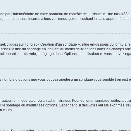
e par l’intermédiaire de votre panneau de contrôle de l’utilisateur. Une fois créé
ignature qui sera insérée à tous vos messages en cochant la case appropriée dans vo
, cliquez sur l’onglet « Création d’un sondage », situé en-dessous du formulaire pri
sissez le titre du sondage en incluant au moins deux options dans les champs adé
ctionnant, lors du vote, le réglage des « Options par utilisateur ». Vous pouvez éga
i le nombre d’options que vous pouvez ajouter à un sondage vous semble trop restre
auteur, un modérateur ou un administrateur. Pour éditer un sondage, éditez tout s
er le sondage ou d’éditer ses options. Cependant, si des votes ont été exprimés, seu
n cours.