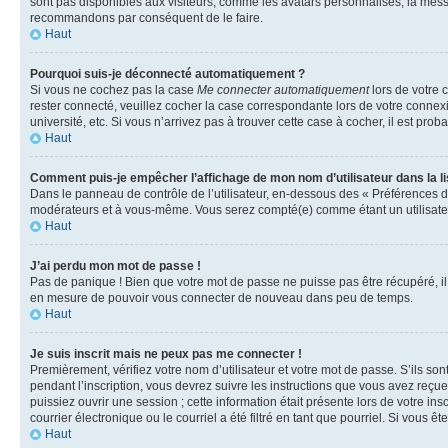
sont pas disponibles aux visiteurs, comme les avatars personnalisés, la messag
recommandons par conséquent de le faire.
Haut
Pourquoi suis-je déconnecté automatiquement ?
Si vous ne cochez pas la case
Me connecter automatiquement
lors de votre 
rester connecté, veuillez cocher la case correspondante lors de votre conne
université, etc. Si vous n’arrivez pas à trouver cette case à cocher, il est prob
Haut
Comment puis-je empêcher l’affichage de mon nom d’utilisateur dans la lis
Dans le panneau de contrôle de l’utilisateur, en-dessous des « Préférences d
modérateurs et à vous-même. Vous serez compté(e) comme étant un utilisateu
Haut
J’ai perdu mon mot de passe !
Pas de panique ! Bien que votre mot de passe ne puisse pas être récupéré, il 
en mesure de pouvoir vous connecter de nouveau dans peu de temps.
Haut
Je suis inscrit mais ne peux pas me connecter !
Premièrement, vérifiez votre nom d’utilisateur et votre mot de passe. S’ils so
pendant l’inscription, vous devrez suivre les instructions que vous avez reçu
puissiez ouvrir une session ; cette information était présente lors de votre i
courrier électronique ou le courriel a été filtré en tant que pourriel. Si vous 
Haut