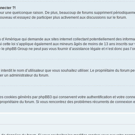
nnecter ?!
pour une quelconque raison. De plus, beaucoup de forums suppriment périodiquement 
à nouveau et essayez de participer plus activement aux discussions sur le forum.
is d’Amérique qui demande aux sites internet collectant potentiellement des infor
 cette loi s’applique également aux mineurs âgés de moins de 13 ans inscrits sur v
 le phpBB Group ne peut pas vous fournir d’assistance légale et n’est donc pas l’or
ou interdit le nom d’utilisateur que vous souhaitez utiliser. Le propriétaire du forum
ter un administrateur du forum.
les cookies générés par phpBB3 qui conservent votre authentification et votre conn
r le propriétaire du forum. Si vous rencontrez des problèmes récurrents de connexio