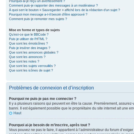
Pourquoi ai-je reçu un avertissement ?
Comment puis-je rapporter des messages à un modérateur ?
À quoi sert le bouton « Sauvegarder » affiché lors de la rédaction d’un sujet ?
Pourquoi mon message a-t-il besoin d’être approuvé ?
Comment puis-je remonter mes sujets ?
Mise en forme et types de sujets
Qu’est-ce que le BBCode ?
Puis-je utiliser de l’HTML ?
Que sont les émoticônes ?
Puis-je insérer des images ?
Que sont les annonces globales ?
Que sont les annonces ?
Que sont les notes ?
Que sont les sujets verrouillés ?
Que sont les icônes de sujet ?
Problèmes de connexion et d’inscription
Pourquoi ne puis-je pas me connecter ?
Il y a plusieurs raisons qui peuvent en être la cause. Premièrement, assurez-vo
banni. Il est également possible que le propriétaire du site internet ait une err
Haut
Pourquoi ai-je besoin de m’inscrire, après tout ?
Vous pouvez ne pas le faire, il appartient à l’administrateur du forum d’exig