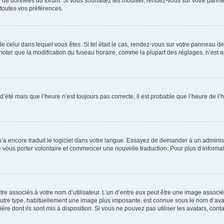
se de données du forum. Si vous souhaitez les modifier, rendez-vous sur votre pannea
toutes vos préférences.
 de celui dans lequel vous êtes. Si tel était le cas, rendez-vous sur votre panneau de 
er que la modification du fuseau horaire, comme la plupart des réglages, n’est acces
 d’été mais que l’heure n’est toujours pas correcte, il est probable que l’heure de l’
 n’a encore traduit le logiciel dans votre langue. Essayez de demander à un administr
e vous porter volontaire et commencer une nouvelle traduction. Pour plus d’informatio
re associés à votre nom d’utilisateur. L’un d’entre eux peut être une image associé
’autre type, habituellement une image plus imposante, est connue sous le nom d’ava
ère dont ils sont mis à disposition. Si vous ne pouvez pas utiliser les avatars, cont