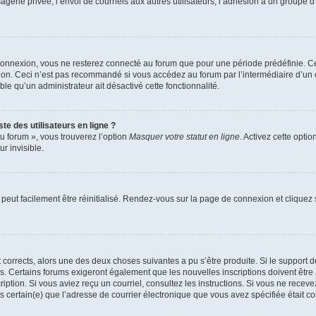
erie privée, l’envoi de courriels aux autres utilisateurs, l’adhésion à un groupe d’
connexion, vous ne resterez connecté au forum que pour une période prédéfinie. Cec
xion. Ceci n’est pas recommandé si vous accédez au forum par l’intermédiaire d’un 
able qu’un administrateur ait désactivé cette fonctionnalité.
te des utilisateurs en ligne ?
u forum », vous trouverez l’option
Masquer votre statut en ligne
. Activez cette opti
r invisible.
peut facilement être réinitialisé. Rendez-vous sur la page de connexion et cliquez
nt corrects, alors une des deux choses suivantes a pu s’être produite. Si le suppor
es. Certains forums exigeront également que les nouvelles inscriptions doivent être
nscription. Si vous aviez reçu un courriel, consultez les instructions. Si vous ne r
êtes certain(e) que l’adresse de courrier électronique que vous avez spécifiée était 