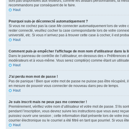
sont pas disponibles aux visiteurs, comme les avatars personnalisés, la messag
recommandons par conséquent de le faire.
Haut
Pourquoi suis-je déconnecté automatiquement ?
Si vous ne cochez pas la case
Me connecter automatiquement
lors de votre 
rester connecté, veuillez cocher la case correspondante lors de votre conne
université, etc. Si vous n’arrivez pas à trouver cette case à cocher, il est prob
Haut
Comment puis-je empêcher l’affichage de mon nom d’utilisateur dans la lis
Dans le panneau de contrôle de l’utilisateur, en-dessous des « Préférences d
modérateurs et à vous-même. Vous serez compté(e) comme étant un utilisateu
Haut
J’ai perdu mon mot de passe !
Pas de panique ! Bien que votre mot de passe ne puisse pas être récupéré, il 
en mesure de pouvoir vous connecter de nouveau dans peu de temps.
Haut
Je suis inscrit mais ne peux pas me connecter !
Premièrement, vérifiez votre nom d’utilisateur et votre mot de passe. S’ils so
pendant l’inscription, vous devrez suivre les instructions que vous avez reçu
puissiez ouvrir une session ; cette information était présente lors de votre i
courrier électronique ou le courriel a été filtré en tant que pourriel. Si vous 
Haut