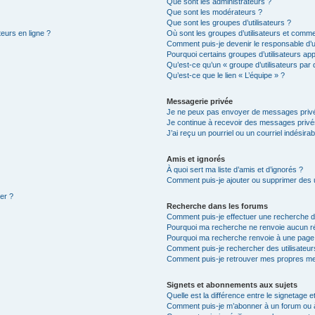
Que sont les administrateurs ?
Que sont les modérateurs ?
Que sont les groupes d’utilisateurs ?
teurs en ligne ?
Où sont les groupes d’utilisateurs et comme
Comment puis-je devenir le responsable d’un
Pourquoi certains groupes d’utilisateurs ap
Qu’est-ce qu’un « groupe d’utilisateurs par 
Qu’est-ce que le lien « L’équipe » ?
Messagerie privée
Je ne peux pas envoyer de messages privé
Je continue à recevoir des messages privés 
J’ai reçu un pourriel ou un courriel indésira
Amis et ignorés
À quoi sert ma liste d’amis et d’ignorés ?
Comment puis-je ajouter ou supprimer des ut
ter ?
Recherche dans les forums
Comment puis-je effectuer une recherche 
Pourquoi ma recherche ne renvoie aucun ré
Pourquoi ma recherche renvoie à une page
Comment puis-je rechercher des utilisateur
Comment puis-je retrouver mes propres me
Signets et abonnements aux sujets
Quelle est la différence entre le signetage 
Comment puis-je m’abonner à un forum ou à