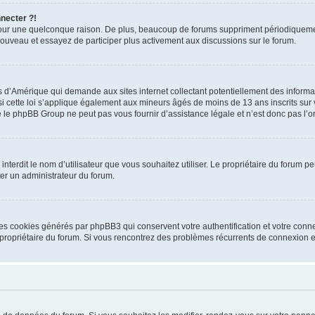
nnecter ?!
pour une quelconque raison. De plus, beaucoup de forums suppriment périodiquement 
à nouveau et essayez de participer plus activement aux discussions sur le forum.
is d’Amérique qui demande aux sites internet collectant potentiellement des infor
 cette loi s’applique également aux mineurs âgés de moins de 13 ans inscrits sur v
 le phpBB Group ne peut pas vous fournir d’assistance légale et n’est donc pas l’or
ou interdit le nom d’utilisateur que vous souhaitez utiliser. Le propriétaire du forum
ter un administrateur du forum.
les cookies générés par phpBB3 qui conservent votre authentification et votre conn
r le propriétaire du forum. Si vous rencontrez des problèmes récurrents de connexio