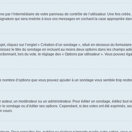
e par l’intermédiaire de votre panneau de contrôle de l’utilisateur. Une fois créé
ignature qui sera insérée à tous vos messages en cochant la case appropriée dans vo
, cliquez sur l’onglet « Création d’un sondage », situé en-dessous du formulaire pri
sissez le titre du sondage en incluant au moins deux options dans les champs adé
ctionnant, lors du vote, le réglage des « Options par utilisateur ». Vous pouvez éga
i le nombre d’options que vous pouvez ajouter à un sondage vous semble trop restre
auteur, un modérateur ou un administrateur. Pour éditer un sondage, éditez tout s
er le sondage ou d’éditer ses options. Cependant, si des votes ont été exprimés, seu
n cours.