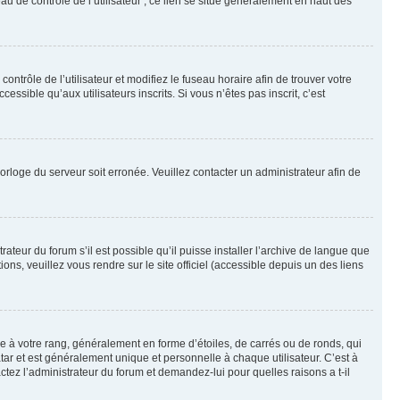
u de contrôle de l’utilisateur ; ce lien se situe généralement en haut des
contrôle de l’utilisateur et modifiez le fuseau horaire afin de trouver votre
sible qu’aux utilisateurs inscrits. Si vous n’êtes pas inscrit, c’est
horloge du serveur soit erronée. Veuillez contacter un administrateur afin de
ateur du forum s’il est possible qu’il puisse installer l’archive de langue que
ns, veuillez vous rendre sur le site officiel (accessible depuis un des liens
e à votre rang, généralement en forme d’étoiles, de carrés ou de ronds, qui
tar et est généralement unique et personnelle à chaque utilisateur. C’est à
actez l’administrateur du forum et demandez-lui pour quelles raisons a t-il