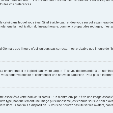
se de données du forum. Si vous souhaitez les modifier, rendez-vous sur votre pannea
toutes vos préférences.
 de celui dans lequel vous êtes. Si tel était le cas, rendez-vous sur votre panneau de 
er que la modification du fuseau horaire, comme la plupart des réglages, n’est acces
 d’été mais que l’heure n’est toujours pas correcte, il est probable que l’heure de l’
 n’a encore traduit le logiciel dans votre langue. Essayez de demander à un administr
e vous porter volontaire et commencer une nouvelle traduction. Pour plus d’informatio
re associés à votre nom d’utilisateur. L’un d’entre eux peut être une image associé
’autre type, habituellement une image plus imposante, est connue sous le nom d’ava
ère dont ils sont mis à disposition. Si vous ne pouvez pas utiliser les avatars, cont