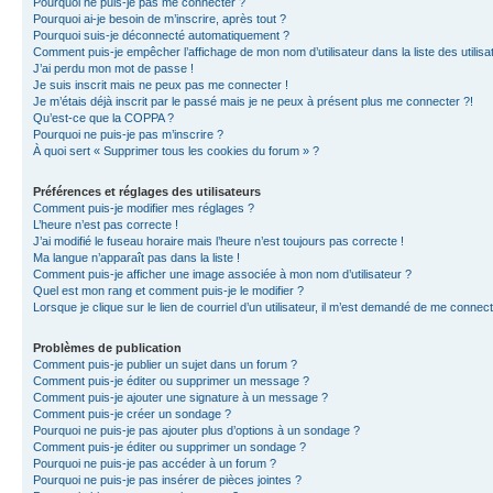
Pourquoi ne puis-je pas me connecter ?
Pourquoi ai-je besoin de m’inscrire, après tout ?
Pourquoi suis-je déconnecté automatiquement ?
Comment puis-je empêcher l’affichage de mon nom d’utilisateur dans la liste des utilisa
J’ai perdu mon mot de passe !
Je suis inscrit mais ne peux pas me connecter !
Je m’étais déjà inscrit par le passé mais je ne peux à présent plus me connecter ?!
Qu’est-ce que la COPPA ?
Pourquoi ne puis-je pas m’inscrire ?
À quoi sert « Supprimer tous les cookies du forum » ?
Préférences et réglages des utilisateurs
Comment puis-je modifier mes réglages ?
L’heure n’est pas correcte !
J’ai modifié le fuseau horaire mais l’heure n’est toujours pas correcte !
Ma langue n’apparaît pas dans la liste !
Comment puis-je afficher une image associée à mon nom d’utilisateur ?
Quel est mon rang et comment puis-je le modifier ?
Lorsque je clique sur le lien de courriel d’un utilisateur, il m’est demandé de me connec
Problèmes de publication
Comment puis-je publier un sujet dans un forum ?
Comment puis-je éditer ou supprimer un message ?
Comment puis-je ajouter une signature à un message ?
Comment puis-je créer un sondage ?
Pourquoi ne puis-je pas ajouter plus d’options à un sondage ?
Comment puis-je éditer ou supprimer un sondage ?
Pourquoi ne puis-je pas accéder à un forum ?
Pourquoi ne puis-je pas insérer de pièces jointes ?