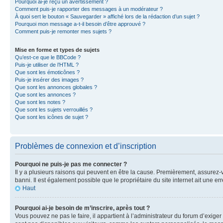
Pourquoi ai-je reçu un avertissement ?
Comment puis-je rapporter des messages à un modérateur ?
À quoi sert le bouton « Sauvegarder » affiché lors de la rédaction d’un sujet ?
Pourquoi mon message a-t-il besoin d’être approuvé ?
Comment puis-je remonter mes sujets ?
Mise en forme et types de sujets
Qu’est-ce que le BBCode ?
Puis-je utiliser de l’HTML ?
Que sont les émoticônes ?
Puis-je insérer des images ?
Que sont les annonces globales ?
Que sont les annonces ?
Que sont les notes ?
Que sont les sujets verrouillés ?
Que sont les icônes de sujet ?
Problèmes de connexion et d’inscription
Pourquoi ne puis-je pas me connecter ?
Il y a plusieurs raisons qui peuvent en être la cause. Premièrement, assurez-vo
banni. Il est également possible que le propriétaire du site internet ait une err
Haut
Pourquoi ai-je besoin de m’inscrire, après tout ?
Vous pouvez ne pas le faire, il appartient à l’administrateur du forum d’exig