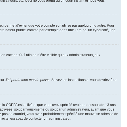
utilisateurs, etc. Ceci ne vous prend qu’un court instant et nous vous
i permet d’éviter que votre compte soit utilisé par quelqu’un d’autre. Pour
ordinateur public, comme par exemple dans une librairie, un cybercafé, une
on en cochant
Oui
afin de n’être visible qu’aux administrateurs, aux
 sur
J’ai perdu mon mot de passe
. Suivez les instructions et vous devriez être
t de la COPPA est activé et que vous avez spécifié avoir en dessous de 13 ans
 activées, soit par vous-même ou soit par un administrateur, avant que vous
ecevez pas de courriel, vous avez probablement spécifié une mauvaise adresse de
correcte, essayez de contacter un administrateur.