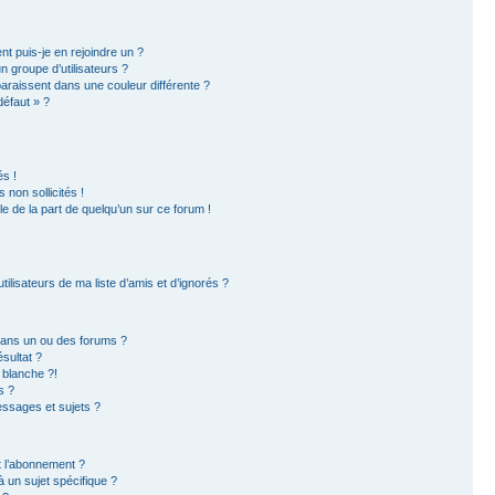
nt puis-je en rejoindre un ?
 groupe d’utilisateurs ?
paraissent dans une couleur différente ?
défaut » ?
s !
non sollicités !
ble de la part de quelqu’un sur ce forum !
ilisateurs de ma liste d’amis et d’ignorés ?
dans un ou des forums ?
sultat ?
 blanche ?!
s ?
ssages et sujets ?
et l’abonnement ?
 un sujet spécifique ?