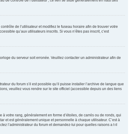
u de contrôle de l’utilisateur ; ce lien se situe généralement en haut des
contrôle de l’utilisateur et modifiez le fuseau horaire afin de trouver votre
sible qu’aux utilisateurs inscrits. Si vous n’êtes pas inscrit, c’est
horloge du serveur soit erronée. Veuillez contacter un administrateur afin de
ateur du forum s’il est possible qu’il puisse installer l’archive de langue que
ns, veuillez vous rendre sur le site officiel (accessible depuis un des liens
e à votre rang, généralement en forme d’étoiles, de carrés ou de ronds, qui
tar et est généralement unique et personnelle à chaque utilisateur. C’est à
actez l’administrateur du forum et demandez-lui pour quelles raisons a t-il