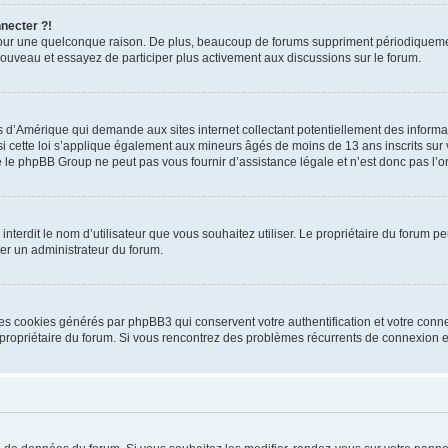
nnecter ?!
pour une quelconque raison. De plus, beaucoup de forums suppriment périodiquement 
à nouveau et essayez de participer plus activement aux discussions sur le forum.
is d’Amérique qui demande aux sites internet collectant potentiellement des infor
 cette loi s’applique également aux mineurs âgés de moins de 13 ans inscrits sur v
 le phpBB Group ne peut pas vous fournir d’assistance légale et n’est donc pas l’or
ou interdit le nom d’utilisateur que vous souhaitez utiliser. Le propriétaire du forum
ter un administrateur du forum.
les cookies générés par phpBB3 qui conservent votre authentification et votre conn
r le propriétaire du forum. Si vous rencontrez des problèmes récurrents de connexio