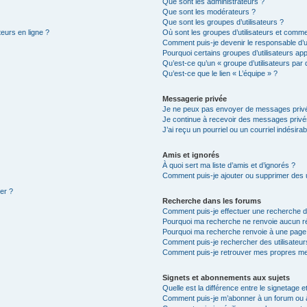
Que sont les administrateurs ?
Que sont les modérateurs ?
Que sont les groupes d’utilisateurs ?
teurs en ligne ?
Où sont les groupes d’utilisateurs et comme
Comment puis-je devenir le responsable d’un
Pourquoi certains groupes d’utilisateurs ap
Qu’est-ce qu’un « groupe d’utilisateurs par 
Qu’est-ce que le lien « L’équipe » ?
Messagerie privée
Je ne peux pas envoyer de messages privé
Je continue à recevoir des messages privés 
J’ai reçu un pourriel ou un courriel indésira
Amis et ignorés
À quoi sert ma liste d’amis et d’ignorés ?
Comment puis-je ajouter ou supprimer des ut
ter ?
Recherche dans les forums
Comment puis-je effectuer une recherche 
Pourquoi ma recherche ne renvoie aucun ré
Pourquoi ma recherche renvoie à une page
Comment puis-je rechercher des utilisateur
Comment puis-je retrouver mes propres me
Signets et abonnements aux sujets
Quelle est la différence entre le signetage 
Comment puis-je m’abonner à un forum ou à