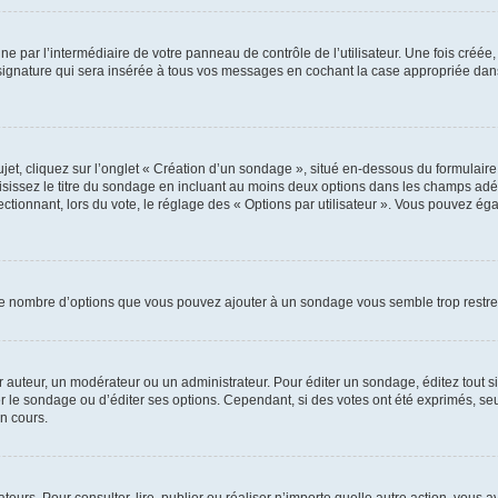
e par l’intermédiaire de votre panneau de contrôle de l’utilisateur. Une fois créé
ignature qui sera insérée à tous vos messages en cochant la case appropriée dans vo
, cliquez sur l’onglet « Création d’un sondage », situé en-dessous du formulaire pri
sissez le titre du sondage en incluant au moins deux options dans les champs adé
ctionnant, lors du vote, le réglage des « Options par utilisateur ». Vous pouvez éga
i le nombre d’options que vous pouvez ajouter à un sondage vous semble trop restre
auteur, un modérateur ou un administrateur. Pour éditer un sondage, éditez tout s
er le sondage ou d’éditer ses options. Cependant, si des votes ont été exprimés, seu
n cours.