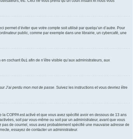
utilisateurs, etc. Ceci ne vous prend qu’un court instant et nous vous
i permet d’éviter que votre compte soit utilisé par quelqu’un d’autre. Pour
ordinateur public, comme par exemple dans une librairie, un cybercafé, une
on en cochant
Oui
afin de n’être visible qu’aux administrateurs, aux
 sur
J’ai perdu mon mot de passe
. Suivez les instructions et vous devriez être
t de la COPPA est activé et que vous avez spécifié avoir en dessous de 13 ans
 activées, soit par vous-même ou soit par un administrateur, avant que vous
ecevez pas de courriel, vous avez probablement spécifié une mauvaise adresse de
correcte, essayez de contacter un administrateur.