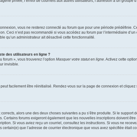
erie privée, l’envoi de courriels aux autres utilisateurs, l’adhésion à un groupe d’
connexion, vous ne resterez connecté au forum que pour une période prédéfinie. Cec
xion. Ceci n’est pas recommandé si vous accédez au forum par l’intermédiaire d’un 
able qu’un administrateur ait désactivé cette fonctionnalité.
te des utilisateurs en ligne ?
u forum », vous trouverez l’option
Masquer votre statut en ligne
. Activez cette opti
r invisible.
peut facilement être réinitialisé. Rendez-vous sur la page de connexion et cliquez
nt corrects, alors une des deux choses suivantes a pu s’être produite. Si le suppor
es. Certains forums exigeront également que les nouvelles inscriptions doivent être
nscription. Si vous aviez reçu un courriel, consultez les instructions. Si vous ne r
êtes certain(e) que l’adresse de courrier électronique que vous avez spécifiée était 