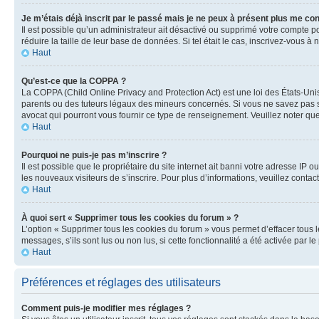
Je m’étais déjà inscrit par le passé mais je ne peux à présent plus me co
Il est possible qu’un administrateur ait désactivé ou supprimé votre compte 
réduire la taille de leur base de données. Si tel était le cas, inscrivez-vous 
Haut
Qu’est-ce que la COPPA ?
La COPPA (Child Online Privacy and Protection Act) est une loi des États-Un
parents ou des tuteurs légaux des mineurs concernés. Si vous ne savez pas si
avocat qui pourront vous fournir ce type de renseignement. Veuillez noter que
Haut
Pourquoi ne puis-je pas m’inscrire ?
Il est possible que le propriétaire du site internet ait banni votre adresse IP 
les nouveaux visiteurs de s’inscrire. Pour plus d’informations, veuillez contac
Haut
À quoi sert « Supprimer tous les cookies du forum » ?
L’option « Supprimer tous les cookies du forum » vous permet d’effacer tous 
messages, s’ils sont lus ou non lus, si cette fonctionnalité a été activée pa
Haut
Préférences et réglages des utilisateurs
Comment puis-je modifier mes réglages ?