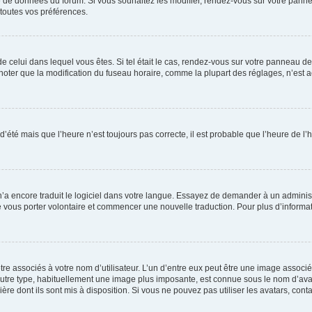
se de données du forum. Si vous souhaitez les modifier, rendez-vous sur votre pannea
toutes vos préférences.
 de celui dans lequel vous êtes. Si tel était le cas, rendez-vous sur votre panneau de 
er que la modification du fuseau horaire, comme la plupart des réglages, n’est acces
 d’été mais que l’heure n’est toujours pas correcte, il est probable que l’heure de l’
 n’a encore traduit le logiciel dans votre langue. Essayez de demander à un administr
e vous porter volontaire et commencer une nouvelle traduction. Pour plus d’informatio
re associés à votre nom d’utilisateur. L’un d’entre eux peut être une image associé
’autre type, habituellement une image plus imposante, est connue sous le nom d’ava
ère dont ils sont mis à disposition. Si vous ne pouvez pas utiliser les avatars, cont