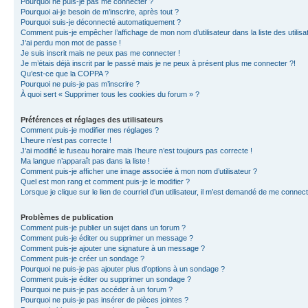
Pourquoi ne puis-je pas me connecter ?
Pourquoi ai-je besoin de m’inscrire, après tout ?
Pourquoi suis-je déconnecté automatiquement ?
Comment puis-je empêcher l’affichage de mon nom d’utilisateur dans la liste des utilisa
J’ai perdu mon mot de passe !
Je suis inscrit mais ne peux pas me connecter !
Je m’étais déjà inscrit par le passé mais je ne peux à présent plus me connecter ?!
Qu’est-ce que la COPPA ?
Pourquoi ne puis-je pas m’inscrire ?
À quoi sert « Supprimer tous les cookies du forum » ?
Préférences et réglages des utilisateurs
Comment puis-je modifier mes réglages ?
L’heure n’est pas correcte !
J’ai modifié le fuseau horaire mais l’heure n’est toujours pas correcte !
Ma langue n’apparaît pas dans la liste !
Comment puis-je afficher une image associée à mon nom d’utilisateur ?
Quel est mon rang et comment puis-je le modifier ?
Lorsque je clique sur le lien de courriel d’un utilisateur, il m’est demandé de me connec
Problèmes de publication
Comment puis-je publier un sujet dans un forum ?
Comment puis-je éditer ou supprimer un message ?
Comment puis-je ajouter une signature à un message ?
Comment puis-je créer un sondage ?
Pourquoi ne puis-je pas ajouter plus d’options à un sondage ?
Comment puis-je éditer ou supprimer un sondage ?
Pourquoi ne puis-je pas accéder à un forum ?
Pourquoi ne puis-je pas insérer de pièces jointes ?