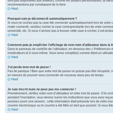
sont pas disponibles aux visiteurs, comme les avatars personnalisés, la messag
recommandons par conséquent de le faire.
Haut
Pourquoi suis-je déconnecté automatiquement ?
Si vous ne cochez pas la case
Me connecter automatiquement
lors de votre 
rester connecté, veuillez cocher la case correspondante lors de votre conne
université, etc. Si vous n’arrivez pas à trouver cette case à cocher, il est prob
Haut
Comment puis-je empêcher l’affichage de mon nom d’utilisateur dans la lis
Dans le panneau de contrôle de l’utilisateur, en-dessous des « Préférences d
modérateurs et à vous-même. Vous serez compté(e) comme étant un utilisateu
Haut
J’ai perdu mon mot de passe !
Pas de panique ! Bien que votre mot de passe ne puisse pas être récupéré, il 
en mesure de pouvoir vous connecter de nouveau dans peu de temps.
Haut
Je suis inscrit mais ne peux pas me connecter !
Premièrement, vérifiez votre nom d’utilisateur et votre mot de passe. S’ils so
pendant l’inscription, vous devrez suivre les instructions que vous avez reçu
puissiez ouvrir une session ; cette information était présente lors de votre i
courrier électronique ou le courriel a été filtré en tant que pourriel. Si vous 
Haut