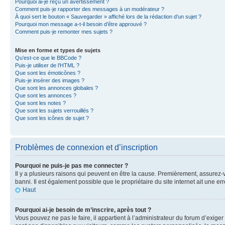
Pourquoi ai-je reçu un avertissement ?
Comment puis-je rapporter des messages à un modérateur ?
À quoi sert le bouton « Sauvegarder » affiché lors de la rédaction d’un sujet ?
Pourquoi mon message a-t-il besoin d’être approuvé ?
Comment puis-je remonter mes sujets ?
Mise en forme et types de sujets
Qu’est-ce que le BBCode ?
Puis-je utiliser de l’HTML ?
Que sont les émoticônes ?
Puis-je insérer des images ?
Que sont les annonces globales ?
Que sont les annonces ?
Que sont les notes ?
Que sont les sujets verrouillés ?
Que sont les icônes de sujet ?
Problèmes de connexion et d’inscription
Pourquoi ne puis-je pas me connecter ?
Il y a plusieurs raisons qui peuvent en être la cause. Premièrement, assurez-vo
banni. Il est également possible que le propriétaire du site internet ait une err
Haut
Pourquoi ai-je besoin de m’inscrire, après tout ?
Vous pouvez ne pas le faire, il appartient à l’administrateur du forum d’exig