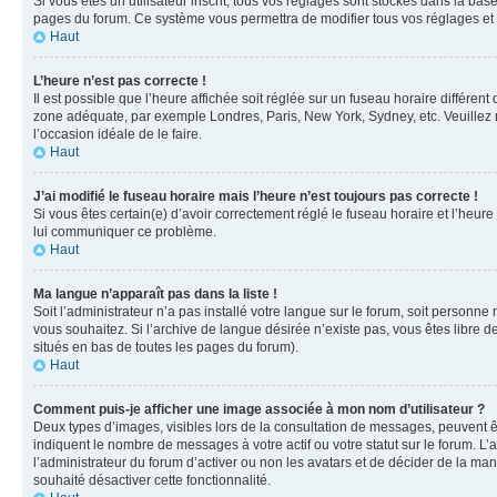
Si vous êtes un utilisateur inscrit, tous vos réglages sont stockés dans la ba
pages du forum. Ce système vous permettra de modifier tous vos réglages et 
Haut
L’heure n’est pas correcte !
Il est possible que l’heure affichée soit réglée sur un fuseau horaire différent
zone adéquate, par exemple Londres, Paris, New York, Sydney, etc. Veuillez not
l’occasion idéale de le faire.
Haut
J’ai modifié le fuseau horaire mais l’heure n’est toujours pas correcte !
Si vous êtes certain(e) d’avoir correctement réglé le fuseau horaire et l’heure
lui communiquer ce problème.
Haut
Ma langue n’apparaît pas dans la liste !
Soit l’administrateur n’a pas installé votre langue sur le forum, soit personne
vous souhaitez. Si l’archive de langue désirée n’existe pas, vous êtes libre d
situés en bas de toutes les pages du forum).
Haut
Comment puis-je afficher une image associée à mon nom d’utilisateur ?
Deux types d’images, visibles lors de la consultation de messages, peuvent êt
indiquent le nombre de messages à votre actif ou votre statut sur le forum. L
l’administrateur du forum d’activer ou non les avatars et de décider de la mani
souhaité désactiver cette fonctionnalité.