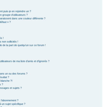
nt puis-je en rejoindre un ?
 groupe d’utilisateurs ?
paraissent dans une couleur différente ?
défaut » ?
s !
non sollicités !
ble de la part de quelqu’un sur ce forum !
ilisateurs de ma liste d’amis et d’ignorés ?
dans un ou des forums ?
sultat ?
 blanche ?!
s ?
ssages et sujets ?
et l’abonnement ?
 un sujet spécifique ?