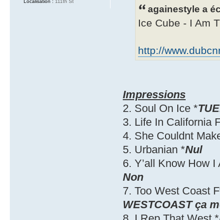
Localisation :
111th St
againestyle a éc
Ice Cube - I Am 
http://www.dubcn
Impressions
2. Soul On Ice *
TUE
3. Life In California
4. She Couldnt Mak
5. Urbanian *
Nul
6. Y’all Know How 
Non
7. Too West Coast F
WESTCOAST ça m
8. I Rep That West *