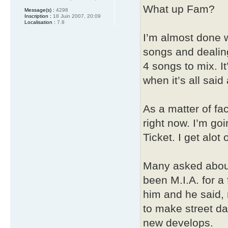
What up Fam?
Message(s) :
4298
Inscription :
18 Juin 2007, 20:09
Localisation :
7.8
I’m almost done 
songs and dealin
4 songs to mix. It
when it’s all said
As a matter of fac
right now. I’m goi
Ticket. I get alot
Many asked about
been M.I.A. for 
him and he said, n
to make street da
new develops.