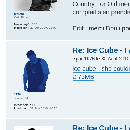
Country For Old men
comptait s'en prend
red-one
Gold Rider
Message(s) :
353
Edit : merci Bouli p
Inscription :
29 Oct 2009, 21:00
Re: Ice Cube - 
par
1976
le 30 Août 2010
ice cube - she coul
2.73MB
1976
Tourist Rider
Message(s) :
11
Inscription :
21 Juin 2010, 19:50
Re: Ice Cube - 