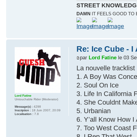
STREET KNOWLEDG
DAMN
IT FEELS GOOD TO
Re: Ice Cube - 
par
Lord Fatine
le 03 Se
La nouvelle tracklist 
1. A Boy Was Conce
2. Soul On Ice
3. Life In California
Lord Fatine
Untouchable Rider (Moderator)
4. She Couldnt Mak
Message(s) :
4298
5. Urbanian
Inscription :
18 Juin 2007, 20:09
Localisation :
7.8
6. Y’all Know How 
7. Too West Coast 
8. I Rep That West