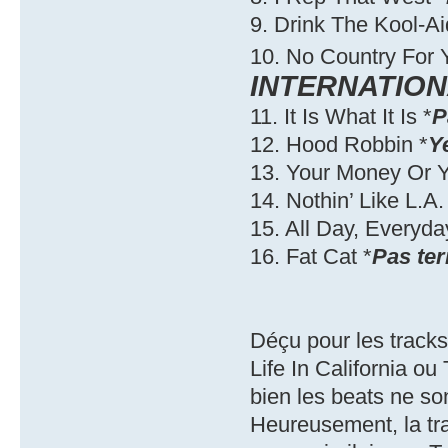
9. Drink The Kool-Ai
10. No Country For
INTERNATIO
11. It Is What It Is *
P
12. Hood Robbin *
Y
13. Your Money Or Yo
14. Nothin’ Like L.A.
15. All Day, Everyda
16. Fat Cat *
Pas ter
Déçu pour les tracks
Life In California o
bien les beats ne s
Heureusement, la tra