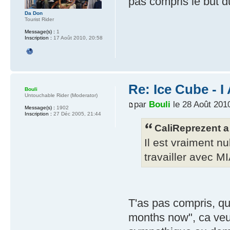
pas compris le but 
Da Don
Tourist Rider
Message(s) :
1
Inscription :
17 Août 2010, 20:58
Re: Ice Cube - 
Bouli
Untouchable Rider (Moderator)
par
Bouli
le 28 Août 201
Message(s) :
1902
Inscription :
27 Déc 2005, 21:44
CaliReprezent a 
Il est vraiment nu
travailler avec M
T'as pas compris, qu
months now", ca veu