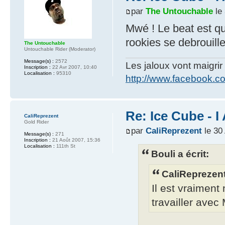
par
The Untouchable
le 
Mwé ! Le beat est q
rookies se debrouille
The Untouchable
Untouchable Rider (Moderator)
Message(s) :
2572
Les jaloux vont maigrir 
Inscription :
22 Avr 2007, 10:40
Localisation :
95310
http://www.facebook.
Re: Ice Cube - 
CaliReprezent
Gold Rider
par
CaliReprezent
le 30
Message(s) :
271
Inscription :
21 Août 2007, 15:36
Localisation :
111th St
Bouli a écrit:
CaliReprezent 
Il est vraiment 
travailler avec