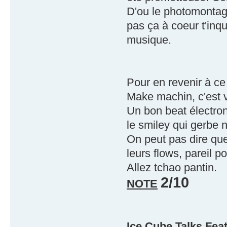
D'ou le photomontage
pas ça à coeur t'inqu
musique.
Pour en revenir à ce
Make machin, c'est v
Un bon beat électroni
le smiley qui gerbe n
On peut pas dire q
leurs flows, pareil p
Allez tchao pantin.
2/10
NOTE
Ice Cube Talks Fea