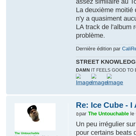
assez similaire au T
La deuxième moitié d
n'y a quasiment auc
LA track de l'album
problème.
Dernière édition par
CaliR
STREET KNOWLEDG
DAMN
IT FEELS GOOD TO
Re: Ice Cube - 
par
The Untouchable
le 
Un peu irrégulier sur
pour certains beats q
The Untouchable