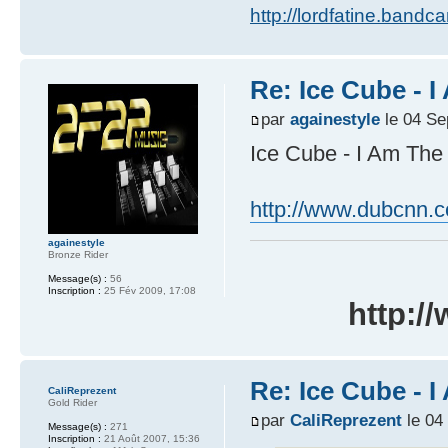
http://lordfatine.band
Re: Ice Cube - 
par
againestyle
le 04 Se
Ice Cube - I Am Th
http://www.dubcnn.
againestyle
Bronze Rider
Message(s) :
56
Inscription :
25 Fév 2009, 17:08
http:/
Re: Ice Cube - 
CaliReprezent
Gold Rider
par
CaliReprezent
le 04
Message(s) :
271
Inscription :
21 Août 2007, 15:36