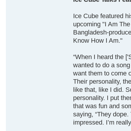
Ice Cube featured h
upcoming "I Am The 
Bangladesh-produced
Know How I Am."
“When I heard the ['
wanted to do a song 
want them to come ou
Their personality, th
like that, like I did
personality. I put th
that was fun and som
saying, “They dope. T
impressed. I’m reall