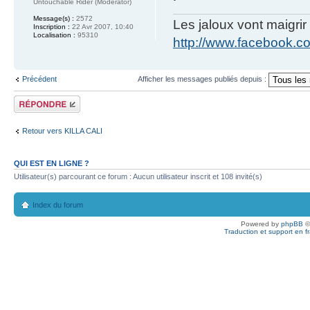
Untouchable Rider (Moderator)
Message(s) :
2572
Les jaloux vont maigrir 
Inscription :
22 Avr 2007, 10:40
Localisation :
95310
http://www.facebook.
Précédent
Afficher les messages publiés depuis :
Publier une
réponse
Retour vers KILLA CALI
QUI EST EN LIGNE ?
Utilisateur(s) parcourant ce forum : Aucun utilisateur inscrit et 108 invité(s)
Index du forum
Powered by
phpBB
©
Traduction et support en f