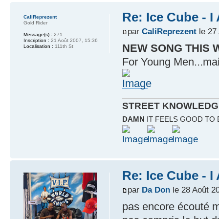
Re: Ice Cube - 
CaliReprezent
Gold Rider
par
CaliReprezent
le 27
Message(s) :
271
Inscription :
21 Août 2007, 15:36
NEW SONG THIS 
Localisation :
111th St
For Young Men...mai
STREET KNOWLEDG
DAMN
IT FEELS GOOD TO
Re: Ice Cube - 
par
Da Don
le 28 Août 2
pas encore écouté ma